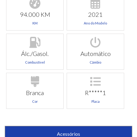
94.000 KM
2021
KM
Ano do Modelo
Álc./Gasol.
Automático
Combustível
Câmbio
Branca
R*****1
Cor
Placa
Acessórios