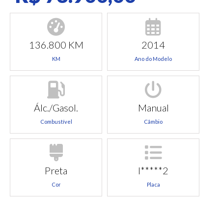
136.800 KM
2014
KM
Ano do Modelo
Álc./Gasol.
Manual
Combustível
Câmbio
Preta
I*****2
Cor
Placa