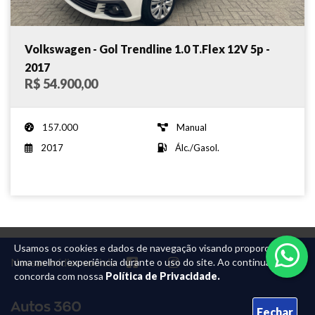
Volkswagen - Gol Trendline 1.0 T.Flex 12V 5p -
2017
R$ 54.900,00
157.000
Manual
2017
Álc./Gasol.
Usamos os cookies e dados de navegação visando proporcionar
Nossas mídias sociais:
uma melhor experiência durante o uso do site. Ao continuar, você
concorda com nossa
Política de Privacidade.
Fechar