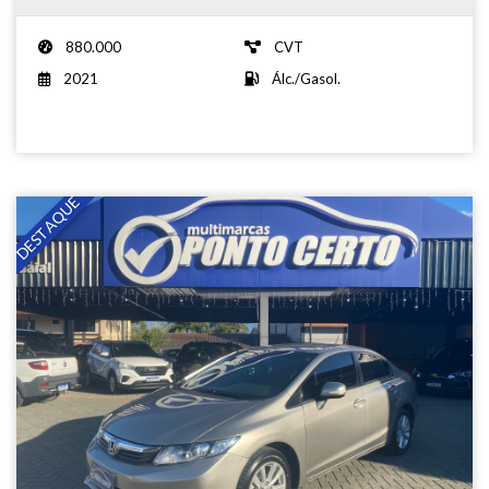
880.000
CVT
2021
Álc./Gasol.
DESTAQUE