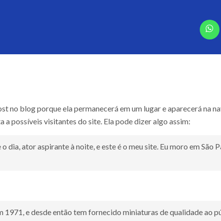
ost no blog porque ela permanecerá em um lugar e aparecerá na na
possíveis visitantes do site. Ela pode dizer algo assim:
 o dia, ator aspirante à noite, e este é o meu site. Eu moro em Sã
1971, e desde então tem fornecido miniaturas de qualidade ao púb